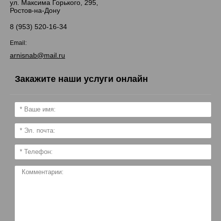
ул. Максима Горького, 295,
Ростов-на-Дону
8 (953) 520-16-34
Email:
arnisnab@mail.ru
Закажите наши услуги онлайн